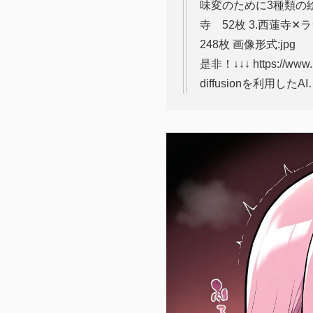
味変のために3種類の絵
寺 52枚 3.西蓮寺✕
248枚 画像形式:jp
是非！↓↓↓ https://w
diffusionを利用したAI