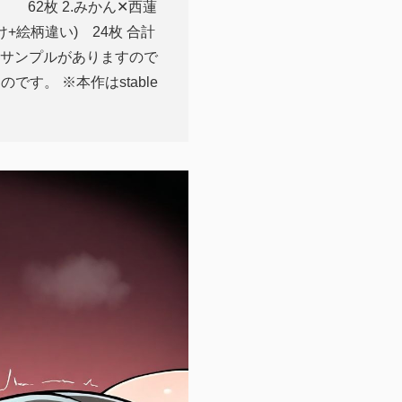
 62枚 2.みかん✕西蓮
け+絵柄違い) 24枚 合計
ivにてサンプルがありますので
れたものです。 ※本作はstable