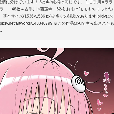
柄に分けています！ 3と4の絵柄は同じです。 1.古手川✕ララ
ララ 48枚 4.古手川✕西蓮寺 62枚 おまけ(モモもちょっとだ
g 基本サイズ(1536×1536 px)※多少の誤差があります pix
ww.pixiv.net/artworks/143346799 ※この作品はAIで生み出さ
…