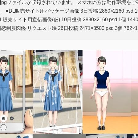
d・jpgファイルが収録されています。 スマホの方は動作環境を
L販売サイト用パッケージ画像 3日投稿 2880×2160 psd 1個 14
 ■DL販売サイト用宣伝画像(仮) 10日投稿 2880×2160 psd 1個 1440×
 ■初恋制服図鑑 リクエスト絵 26日投稿 2471×3500 psd 3個 762×108