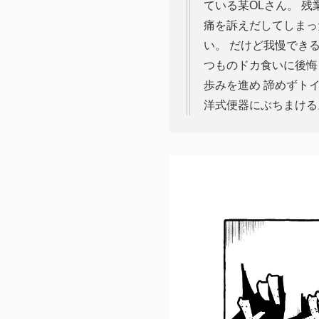
ている某OLさん。 
痛を訴えだしてしまっ
い。 だけど我慢でき
つものドカ食いに後悔
歩みを進め 諦めずト
洋式便器にぶちまける