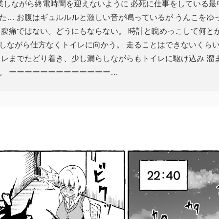
残業しながら終電時間を迎えないように 必死に仕事をしている最
た… お腹はギュルルルと激しい音が鳴っているが うんこをゆ
る腹痛ではない。どうにもならない。 時計と睨めっこして何と
しながら仕方なくトイレに向かう。 走ることはできないくら
イレまでたどり着き、少し漏らしながらもトイレに駆け込み 溜
。 ーーーーーーーーーーーーー…